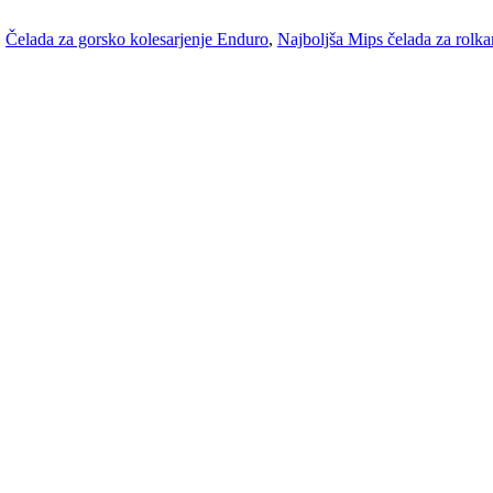
,
Čelada za gorsko kolesarjenje Enduro
,
Najboljša Mips čelada za rolka