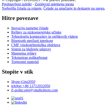
Predstavljeni izdelki
-
Zemljevid spletnega mesta
Najboljša čelada za rolanje
,
Čelade za smučanje in deskanje na snegu
Hitre povezave
Inovacija pametne čelade
Rešitev za nizkoenergijske učinke
Tehnologija kompozitov in ogljikovih vlaken
Bluetooth mrežasti interkom
CMF visokotehnološka obdelava
Sistem za blaženje udarcev
Magnetna rešitev
Teksturiran polikarbonat
Trajnostni material
Stopite v stik
Skype:
Gini2050
telefon:
+86 13712032050
E-pošta:
gini@vitalhelmets.com