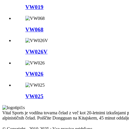
VW019
VW068
VW026V
VW026
VW025
Vital Sports je vodilna tovarna čelad z več kot 20-letnimi izkušnjami 
alpinističnih čelad. Poiščite Dongguan na Kitajskem, 45 minut odda
© Copyright - 2010-2025 : Vse pravice pridržane.