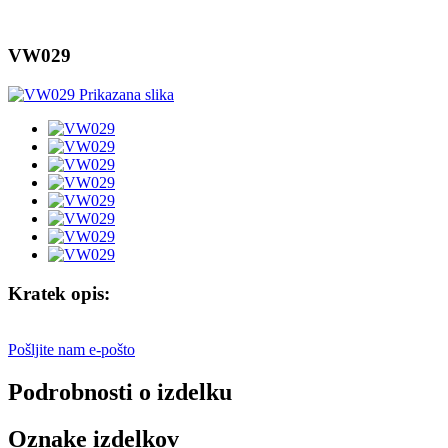
VW029
Kratek opis:
Pošljite nam e-pošto
Podrobnosti o izdelku
Oznake izdelkov