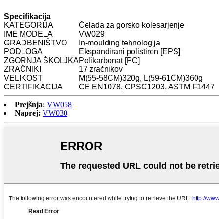
Specifikacija
KATEGORIJA
Čelada za gorsko kolesarjenje
IME MODELA
VW029
GRADBENIŠTVO
In-moulding tehnologija
PODLOGA
Ekspandirani polistiren [EPS]
ZGORNJA ŠKOLJKA
Polikarbonat [PC]
ZRAČNIKI
17 zračnikov
VELIKOST
M(55-58CM)320g, L(59-61CM)360g
CERTIFIKACIJA
CE EN1078, CPSC1203, ASTM F1447
Prejšnja:
VW058
Naprej:
VW030