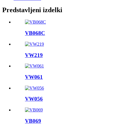
Predstavljeni izdelki
VB068C
VW219
VW061
VW056
VB069