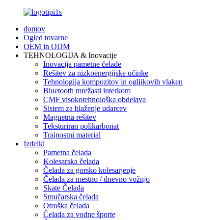
domov
Ogled tovarne
OEM in ODM
TEHNOLOGIJA & Inovacije
Inovacija pametne čelade
Rešitev za nizkoenergijske učinke
Tehnologija kompozitov in ogljikovih vlaken
Bluetooth mrežasti interkom
CMF visokotehnološka obdelava
Sistem za blaženje udarcev
Magnetna rešitev
Teksturiran polikarbonat
Trajnostni material
Izdelki
Pametna čelada
Kolesarska čelada
Čelada za gorsko kolesarjenje
Čelada za mestno / dnevno vožnjo
Skate Čelada
Smučarska čelada
Otroška čelada
Čelada za vodne športe