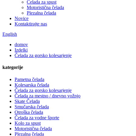
Čelada za spust
Motoristična čelada
Plezalna čelada
Novice
Kontaktirajte nas
English
domov
Izdelki
Čelada za gorsko kolesarjenje
kategorije
Pametna čelada
Kolesarska čelada
Čelada za gorsko kolesarjenje
Čelada za mestno / dnevno vožnjo
Skate Čelada
Smučarska čelada
Otroška čelada
Čelada za vodne športe
Kolo za spust
Motoristična čelada
Plezalna čelada