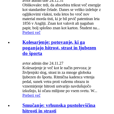
avtor admin dne 24.12.31
Oblikovalec trdi, da absorbira trikrat več energije
kot standardne čelade. Danes se veliko izdeluje z
ogljikovimi vlakni, toda letos bo vroč nov
material morda tisti, ki je bil prvič patentiran leta
1856 v Angliji. Znan kot valovit ali naguban
papir, bolj splošno znan kot karton. Študent na...
Preberi več
Kolesarjenje: potovanje, ki ga
poganjajo hitrost, strast in ljubezen
do športa
avtor admin dne 24.11.27
Kolesarjenje je več kot le način prevoza; je
življenjski slog, strast in za mnoge globoka
ljubezen do športa. Ritmična kadenca vrtenja
pedal, sunek vetra proti vašemu obrazu in
vznemirjenje hitrosti ustvarijo navdušujočo
izkušnjo, ki očara milijone po vsem svetu. W...
Preberi več
Smučanje: vrhunska pustolovščina
hitrosti in strasti