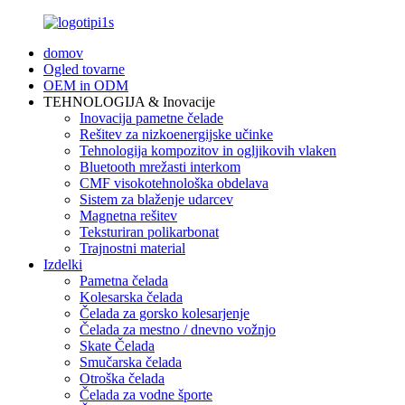
domov
Ogled tovarne
OEM in ODM
TEHNOLOGIJA & Inovacije
Inovacija pametne čelade
Rešitev za nizkoenergijske učinke
Tehnologija kompozitov in ogljikovih vlaken
Bluetooth mrežasti interkom
CMF visokotehnološka obdelava
Sistem za blaženje udarcev
Magnetna rešitev
Teksturiran polikarbonat
Trajnostni material
Izdelki
Pametna čelada
Kolesarska čelada
Čelada za gorsko kolesarjenje
Čelada za mestno / dnevno vožnjo
Skate Čelada
Smučarska čelada
Otroška čelada
Čelada za vodne športe