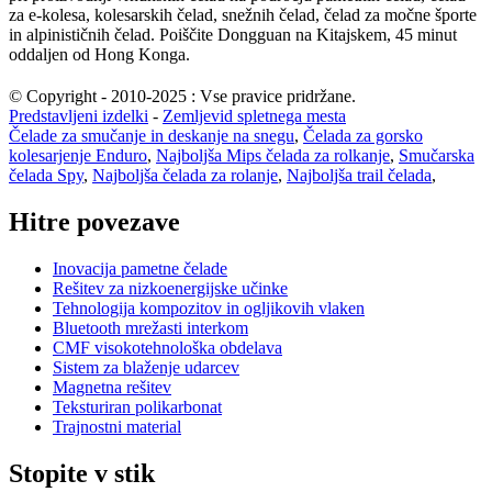
za e-kolesa, kolesarskih čelad, snežnih čelad, čelad za močne športe
in alpinističnih čelad. Poiščite Dongguan na Kitajskem, 45 minut
oddaljen od Hong Konga.
© Copyright - 2010-2025 : Vse pravice pridržane.
Predstavljeni izdelki
-
Zemljevid spletnega mesta
Čelade za smučanje in deskanje na snegu
,
Čelada za gorsko
kolesarjenje Enduro
,
Najboljša Mips čelada za rolkanje
,
Smučarska
čelada Spy
,
Najboljša čelada za rolanje
,
Najboljša trail čelada
,
Hitre povezave
Inovacija pametne čelade
Rešitev za nizkoenergijske učinke
Tehnologija kompozitov in ogljikovih vlaken
Bluetooth mrežasti interkom
CMF visokotehnološka obdelava
Sistem za blaženje udarcev
Magnetna rešitev
Teksturiran polikarbonat
Trajnostni material
Stopite v stik