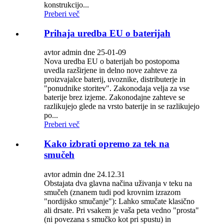
konstrukcijo...
Preberi več
Prihaja uredba EU o baterijah
avtor admin dne 25-01-09
Nova uredba EU o baterijah bo postopoma
uvedla razširjene in delno nove zahteve za
proizvajalce baterij, uvoznike, distributerje in
"ponudnike storitev". Zakonodaja velja za vse
baterije brez izjeme. Zakonodajne zahteve se
razlikujejo glede na vrsto baterije in se razlikujejo
po...
Preberi več
Kako izbrati opremo za tek na
smučeh
avtor admin dne 24.12.31
Obstajata dva glavna načina uživanja v teku na
smučeh (znanem tudi pod krovnim izrazom
"nordijsko smučanje"): Lahko smučate klasično
ali drsate. Pri vsakem je vaša peta vedno "prosta"
(ni povezana s smučko kot pri spustu) in