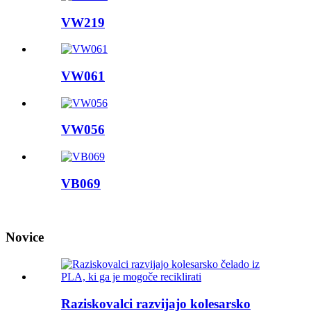
VW219
VW061
VW056
VB069
Novice
Raziskovalci razvijajo kolesarsko