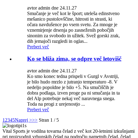
avtor admin dne 24.11.27
Smučanje je več kot le šport; uteleša edinstveno
mešanico pustolovščine, hitrosti in strasti, ki
očara navdušence po vsem svetu. Za mnoge je
vznemirjenje drsenja po zasneženih pobočjih
sinonim za svobodo in užitek. Svež gorski zrak,
dih jemajoči razgledi in oglas...
Preberi več
Ko se bliža zima, se odpre več letovišč
avtor admin dne 24.11.27
Ko smo konec tedna prispeli v Gurgl v Avstriji,
je bilo hudo mrzlo z jutranjo temperaturo -8. V
nedeljo popoldne je bilo +5. Na smučiščih je
dobra podlaga, izven proge pa ni smučanja in ta
del Alp potrebuje nekaj več naravnega snega.
Toda na progi z urejenostjo ...
Preberi več
1
2
3
4
5
Naprej >
>>
Stran 1 / 5
Vital Sports je vodilna tovarna čelad z več kot 20-letnimi izkušnjami
pri proizvodnji vrhunskih čelad na področju pametnih čelad, čelad