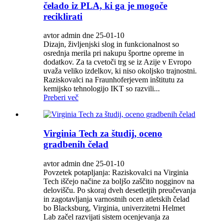
čelado iz PLA, ki ga je mogoče
reciklirati
avtor admin dne 25-01-10
Dizajn, življenjski slog in funkcionalnost so
osrednja merila pri nakupu športne opreme in
dodatkov. Za ta cvetoči trg se iz Azije v Evropo
uvaža veliko izdelkov, ki niso okoljsko trajnostni.
Raziskovalci na Fraunhoferjevem inštitutu za
kemijsko tehnologijo IKT so razvili...
Preberi več
Virginia Tech za študij, oceno
gradbenih čelad
avtor admin dne 25-01-10
Povzetek potapljanja: Raziskovalci na Virginia
Tech iščejo načine za boljšo zaščito nogginov na
delovišču. Po skoraj dveh desetletjih preučevanja
in zagotavljanja varnostnih ocen atletskih čelad
bo Blacksburg, Virginia, univerzitetni Helmet
Lab začel razvijati sistem ocenjevanja za