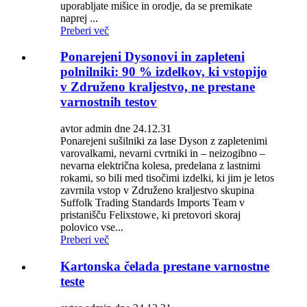
uporabljate mišice in orodje, da se premikate
naprej ...
Preberi več
Ponarejeni Dysonovi in ​​zapleteni
polnilniki: 90 % izdelkov, ki vstopijo
v Združeno kraljestvo, ne prestane
varnostnih testov
avtor admin dne 24.12.31
Ponarejeni sušilniki za lase Dyson z zapletenimi
varovalkami, nevarni cvrtniki in – neizogibno –
nevarna električna kolesa, predelana z lastnimi
rokami, so bili med tisočimi izdelki, ki jim je letos
zavrnila vstop v Združeno kraljestvo skupina
Suffolk Trading Standards Imports Team v
pristanišču Felixstowe, ki pretovori skoraj
polovico vse...
Preberi več
Kartonska čelada prestane varnostne
teste