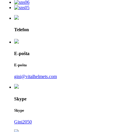
Telefon
E-pošta
E-pošta
gini@vitalhelmets.com
Skype
Skype
Gini2050