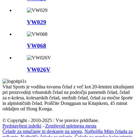
VW029
VW068
VW026V
Vital Sports je vodilna tovarna čelad z več kot 20-letnimi izkušnjami
pri proizvodnji vrhunskih čelad na področju pametnih čelad, čelad
za e-kolesa, kolesarskih čelad, snežnih čelad, čelad za močne športe
in alpinističnih čelad. Poiščite Dongguan na Kitajskem, 45 minut
oddaljen od Hong Konga.
© Copyright - 2010-2025 : Vse pravice pridržane.
Predstavljeni izdelki
-
Zemljevid spletnega mesta
Čelade za smučanje in deskanje na snegu
,
Najboljša Mips čelada za
rolkanje
,
Najboljša čelada za rolanje
,
Čelada za gorsko kolesarjenje