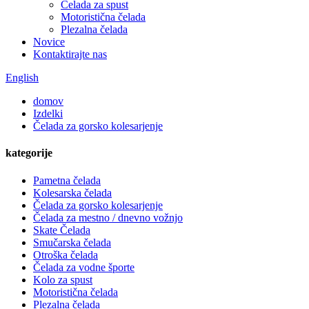
Čelada za spust
Motoristična čelada
Plezalna čelada
Novice
Kontaktirajte nas
English
domov
Izdelki
Čelada za gorsko kolesarjenje
kategorije
Pametna čelada
Kolesarska čelada
Čelada za gorsko kolesarjenje
Čelada za mestno / dnevno vožnjo
Skate Čelada
Smučarska čelada
Otroška čelada
Čelada za vodne športe
Kolo za spust
Motoristična čelada
Plezalna čelada