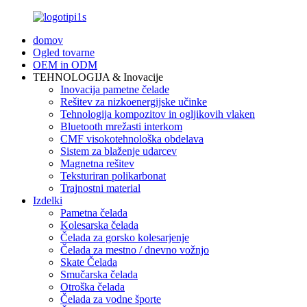
domov
Ogled tovarne
OEM in ODM
TEHNOLOGIJA & Inovacije
Inovacija pametne čelade
Rešitev za nizkoenergijske učinke
Tehnologija kompozitov in ogljikovih vlaken
Bluetooth mrežasti interkom
CMF visokotehnološka obdelava
Sistem za blaženje udarcev
Magnetna rešitev
Teksturiran polikarbonat
Trajnostni material
Izdelki
Pametna čelada
Kolesarska čelada
Čelada za gorsko kolesarjenje
Čelada za mestno / dnevno vožnjo
Skate Čelada
Smučarska čelada
Otroška čelada
Čelada za vodne športe