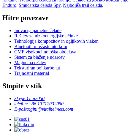
Enduro
,
Smučarska čelada Spy
,
Najboljša trail čelada
,
Hitre povezave
Inovacija pametne čelade
Rešitev za nizkoenergijske učinke
Tehnologija kompozitov in ogljikovih vlaken
Bluetooth mrežasti interkom
CMF visokotehnološka obdelava
Sistem za blaženje udarcev
Magnetna rešitev
Teksturiran polikarbonat
Trajnostni material
Stopite v stik
Skype:
Gini2050
telefon:
+86 13712032050
E-pošta:
gini@vitalhelmets.com