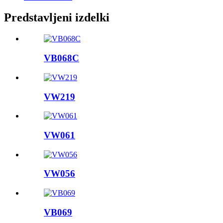
Predstavljeni izdelki
VB068C
VW219
VW061
VW056
VB069