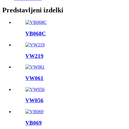
Predstavljeni izdelki
VB068C
VW219
VW061
VW056
VB069