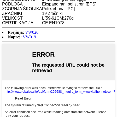
PODLOGA
Ekspandirani polistiren [EPS]
ZGORNJA ŠKOLJKA
Polikarbonat [PC]
ZRAČNIKI
19 Zračniki
VELIKOST
L(59-61CM)270g
CERTIFIKACIJA
CE EN1078
Prejšnja:
VW026
Naprej:
VW019