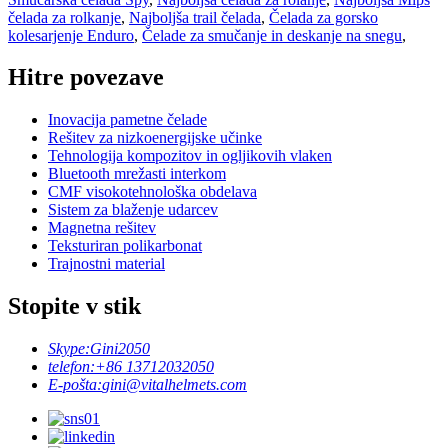
čelada za rolkanje
,
Najboljša trail čelada
,
Čelada za gorsko
kolesarjenje Enduro
,
Čelade za smučanje in deskanje na snegu
,
Hitre povezave
Inovacija pametne čelade
Rešitev za nizkoenergijske učinke
Tehnologija kompozitov in ogljikovih vlaken
Bluetooth mrežasti interkom
CMF visokotehnološka obdelava
Sistem za blaženje udarcev
Magnetna rešitev
Teksturiran polikarbonat
Trajnostni material
Stopite v stik
Skype:
Gini2050
telefon:
+86 13712032050
E-pošta:
gini@vitalhelmets.com