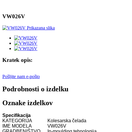
VW026V
Kratek opis:
Pošljite nam e-pošto
Podrobnosti o izdelku
Oznake izdelkov
Specifikacija
KATEGORIJA
Kolesarska čelada
IME MODELA
VW026V
GRADBENIŠTVO
In-moulding tehnologija