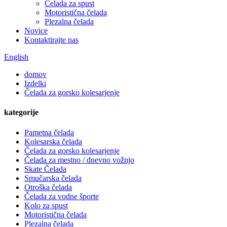
Čelada za spust
Motoristična čelada
Plezalna čelada
Novice
Kontaktirajte nas
English
domov
Izdelki
Čelada za gorsko kolesarjenje
kategorije
Pametna čelada
Kolesarska čelada
Čelada za gorsko kolesarjenje
Čelada za mestno / dnevno vožnjo
Skate Čelada
Smučarska čelada
Otroška čelada
Čelada za vodne športe
Kolo za spust
Motoristična čelada
Plezalna čelada