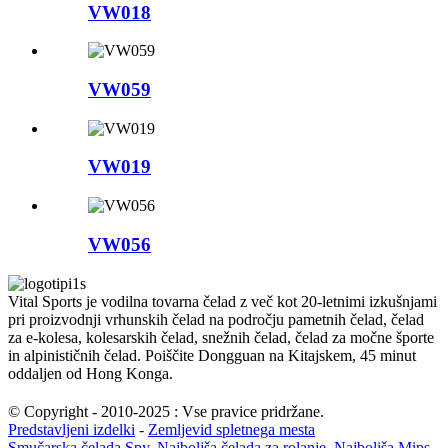
VW018
VW059
VW019
VW056
Vital Sports je vodilna tovarna čelad z več kot 20-letnimi izkušnjami
pri proizvodnji vrhunskih čelad na področju pametnih čelad, čelad
za e-kolesa, kolesarskih čelad, snežnih čelad, čelad za močne športe
in alpinističnih čelad. Poiščite Dongguan na Kitajskem, 45 minut
oddaljen od Hong Konga.
© Copyright - 2010-2025 : Vse pravice pridržane.
Predstavljeni izdelki
-
Zemljevid spletnega mesta
Smučarska čelada Spy
,
Najboljša čelada za rolanje
,
Najboljša Mips