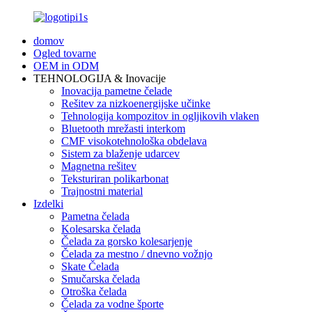
domov
Ogled tovarne
OEM in ODM
TEHNOLOGIJA & Inovacije
Inovacija pametne čelade
Rešitev za nizkoenergijske učinke
Tehnologija kompozitov in ogljikovih vlaken
Bluetooth mrežasti interkom
CMF visokotehnološka obdelava
Sistem za blaženje udarcev
Magnetna rešitev
Teksturiran polikarbonat
Trajnostni material
Izdelki
Pametna čelada
Kolesarska čelada
Čelada za gorsko kolesarjenje
Čelada za mestno / dnevno vožnjo
Skate Čelada
Smučarska čelada
Otroška čelada
Čelada za vodne športe