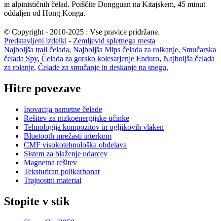
in alpinističnih čelad. Poiščite Dongguan na Kitajskem, 45 minut
oddaljen od Hong Konga.
© Copyright - 2010-2025 : Vse pravice pridržane.
Predstavljeni izdelki
-
Zemljevid spletnega mesta
Najboljša trail čelada
,
Najboljša Mips čelada za rolkanje
,
Smučarska
čelada Spy
,
Čelada za gorsko kolesarjenje Enduro
,
Najboljša čelada
za rolanje
,
Čelade za smučanje in deskanje na snegu
,
Hitre povezave
Inovacija pametne čelade
Rešitev za nizkoenergijske učinke
Tehnologija kompozitov in ogljikovih vlaken
Bluetooth mrežasti interkom
CMF visokotehnološka obdelava
Sistem za blaženje udarcev
Magnetna rešitev
Teksturiran polikarbonat
Trajnostni material
Stopite v stik