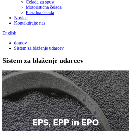
Čelada za spust
Motoristična čelada
Plezalna čelada
Novice
Kontaktirajte nas
English
domov
Sistem za blaženje udarcev
Sistem za blaženje udarcev
EPS, EPP in EPO