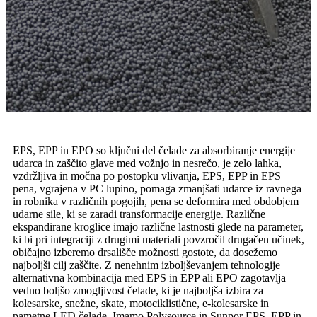
EPS, EPP in EPO so ključni del čelade za absorbiranje energije
udarca in zaščito glave med vožnjo in nesrečo, je zelo lahka,
vzdržljiva in močna po postopku vlivanja, EPS, EPP in EPS
pena, vgrajena v PC lupino, pomaga zmanjšati udarce iz ravnega
in robnika v različnih pogojih, pena se deformira med obdobjem
udarne sile, ki se zaradi transformacije energije. Različne
ekspandirane kroglice imajo različne lastnosti glede na parameter,
ki bi pri integraciji z drugimi materiali povzročil drugačen učinek,
običajno izberemo drsališče možnosti gostote, da dosežemo
najboljši cilj zaščite. Z nenehnim izboljševanjem tehnologije
alternativna kombinacija med EPS in EPP ali EPO zagotavlja
vedno boljšo zmogljivost čelade, ki je najboljša izbira za
kolesarske, snežne, skate, motociklistične, e-kolesarske in
pametne LED čelade. Imamo Polysource in Sunpor EPS, EPP in