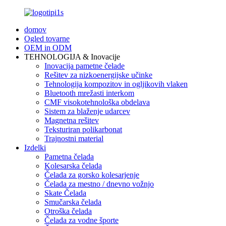
domov
Ogled tovarne
OEM in ODM
TEHNOLOGIJA & Inovacije
Inovacija pametne čelade
Rešitev za nizkoenergijske učinke
Tehnologija kompozitov in ogljikovih vlaken
Bluetooth mrežasti interkom
CMF visokotehnološka obdelava
Sistem za blaženje udarcev
Magnetna rešitev
Teksturiran polikarbonat
Trajnostni material
Izdelki
Pametna čelada
Kolesarska čelada
Čelada za gorsko kolesarjenje
Čelada za mestno / dnevno vožnjo
Skate Čelada
Smučarska čelada
Otroška čelada
Čelada za vodne športe