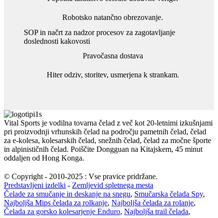
Robotsko natančno obrezovanje.
SOP in načrt za nadzor procesov za zagotavljanje
doslednosti kakovosti
Pravočasna dostava
Hiter odziv, storitev, usmerjena k strankam.
Vital Sports je vodilna tovarna čelad z več kot 20-letnimi izkušnjami
pri proizvodnji vrhunskih čelad na področju pametnih čelad, čelad
za e-kolesa, kolesarskih čelad, snežnih čelad, čelad za močne športe
in alpinističnih čelad. Poiščite Dongguan na Kitajskem, 45 minut
oddaljen od Hong Konga.
© Copyright - 2010-2025 : Vse pravice pridržane.
Predstavljeni izdelki
-
Zemljevid spletnega mesta
Čelade za smučanje in deskanje na snegu
,
Smučarska čelada Spy
,
Najboljša Mips čelada za rolkanje
,
Najboljša čelada za rolanje
,
Čelada za gorsko kolesarjenje Enduro
,
Najboljša trail čelada
,