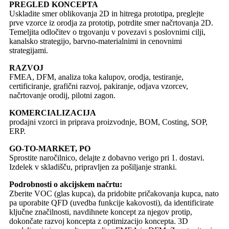
PREGLED KONCEPTA
Uskladite smer oblikovanja 2D in hitrega prototipa, preglejte
prve vzorce iz orodja za prototip, potrdite smer načrtovanja 2D.
Temeljita odločitev o trgovanju v povezavi s poslovnimi cilji,
kanalsko strategijo, barvno-materialnimi in cenovnimi
strategijami.
RAZVOJ
FMEA, DFM, analiza toka kalupov, orodja, testiranje,
certificiranje, grafični razvoj, pakiranje, odjava vzorcev,
načrtovanje orodij, pilotni zagon.
KOMERCIALIZACIJA
prodajni vzorci in priprava proizvodnje, BOM, Costing, SOP,
ERP.
GO-TO-MARKET, PO
Sprostite naročilnico, delajte z dobavno verigo pri 1. dostavi.
Izdelek v skladišču, pripravljen za pošiljanje stranki.
Podrobnosti o akcijskem načrtu:
Zberite VOC (glas kupca), da pridobite pričakovanja kupca, nato
pa uporabite QFD (uvedba funkcije kakovosti), da identificirate
ključne značilnosti, navdihnete koncept za njegov protip,
dokončate razvoj koncepta z optimizacijo koncepta. 3D