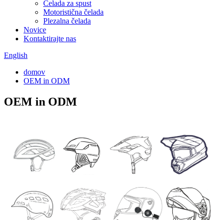
Čelada za spust
Motoristična čelada
Plezalna čelada
Novice
Kontaktirajte nas
English
domov
OEM in ODM
OEM in ODM