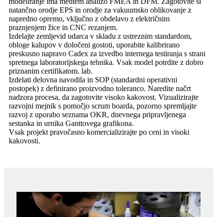
modeliranje ima medtem analizo FMEA in DFM. Zagotovite si
natančno orodje EPS in orodje za vakuumsko oblikovanje z
napredno opremo, vključno z obdelavo z električnim
praznjenjem žice in CNC rezanjem.
Izdelajte zemljevid udarca v skladu z ustreznim standardom,
obloge kalupov v določeni gostoti, uporabite kalibrirano
preskusno napravo Cadex za izvedbo internega testiranja s strani
spretnega laboratorijskega tehnika. Vsak model potrdite z dobro
priznanim certifikatom. lab.
Izdelati delovna navodila in SOP (standardni operativni
postopek) z definirano proizvodno toleranco. Naredite načrt
nadzora procesa, da zagotovite visoko kakovost. Vizualizirajte
razvojni mejnik s pomočjo scrum boarda, pozorno spremljajte
razvoj z uporabo seznama OKR, dnevnega pripravljenega
sestanka in urnika Ganttovega grafikona.
Vsak projekt pravočasno komercializirajte po ceni in visoki
kakovosti.