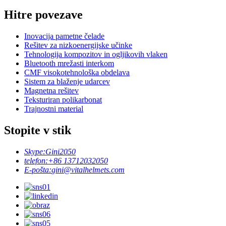
Hitre povezave
Inovacija pametne čelade
Rešitev za nizkoenergijske učinke
Tehnologija kompozitov in ogljikovih vlaken
Bluetooth mrežasti interkom
CMF visokotehnološka obdelava
Sistem za blaženje udarcev
Magnetna rešitev
Teksturiran polikarbonat
Trajnostni material
Stopite v stik
Skype:
Gini2050
telefon:
+86 13712032050
E-pošta:
gini@vitalhelmets.com