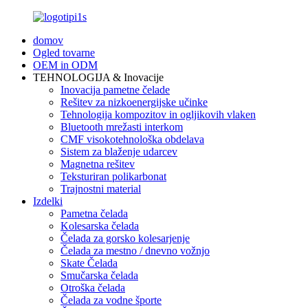
domov
Ogled tovarne
OEM in ODM
TEHNOLOGIJA & Inovacije
Inovacija pametne čelade
Rešitev za nizkoenergijske učinke
Tehnologija kompozitov in ogljikovih vlaken
Bluetooth mrežasti interkom
CMF visokotehnološka obdelava
Sistem za blaženje udarcev
Magnetna rešitev
Teksturiran polikarbonat
Trajnostni material
Izdelki
Pametna čelada
Kolesarska čelada
Čelada za gorsko kolesarjenje
Čelada za mestno / dnevno vožnjo
Skate Čelada
Smučarska čelada
Otroška čelada
Čelada za vodne športe