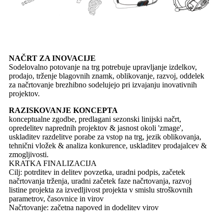
NAČRT ZA INOVACIJE
Sodelovalno potovanje na trg potrebuje upravljanje izdelkov,
prodajo, trženje blagovnih znamk, oblikovanje, razvoj, oddelek
za načrtovanje brezhibno sodelujejo pri izvajanju inovativnih
projektov.
RAZISKOVANJE KONCEPTA
konceptualne zgodbe, predlagani sezonski linijski načrt,
opredelitev naprednih projektov & jasnost okoli 'zmage',
uskladitev razdelitve porabe za vstop na trg, jezik oblikovanja,
tehnični vložek & analiza konkurence, uskladitev prodajalcev &
zmogljivosti.
KRATKA FINALIZACIJA
Cilj: potrditev in delitev povzetka, uradni podpis, začetek
načrtovanja trženja, uradni začetek faze načrtovanja, razvoj
listine projekta za izvedljivost projekta v smislu stroškovnih
parametrov, časovnice in virov
Načrtovanje: začetna napoved in dodelitev virov