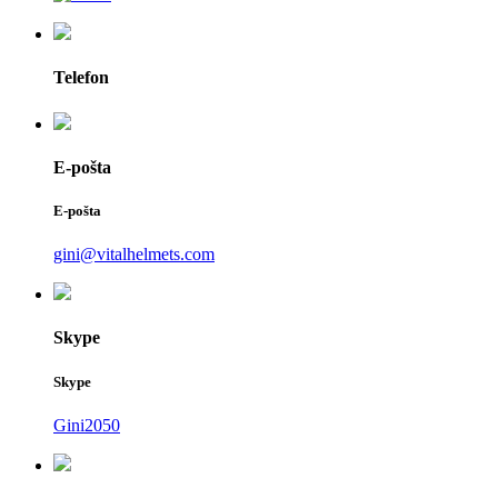
Telefon
E-pošta
E-pošta
gini@vitalhelmets.com
Skype
Skype
Gini2050