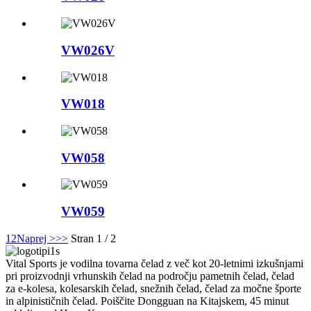
VW026V
VW018
VW058
VW059
1
2
Naprej >
>>
Stran 1 / 2
Vital Sports je vodilna tovarna čelad z več kot 20-letnimi izkušnjami
pri proizvodnji vrhunskih čelad na področju pametnih čelad, čelad
za e-kolesa, kolesarskih čelad, snežnih čelad, čelad za močne športe
in alpinističnih čelad. Poiščite Dongguan na Kitajskem, 45 minut