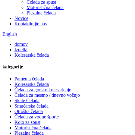
Čelada za spust
Motoristična čelada
Plezalna čelada
Novice
Kontaktirajte nas
English
domov
Izdelki
Kolesarska čelada
kategorije
Pametna čelada
Kolesarska čelada
Čelada za gorsko kolesarjenje
Čelada za mestno / dnevno vožnjo
Skate Čelada
Smučarska čelada
Otroška čelada
Čelada za vodne športe
Kolo za spust
Motoristična čelada
Plezalna čelada