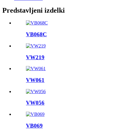
Predstavljeni izdelki
VB068C
VW219
VW061
VW056
VB069