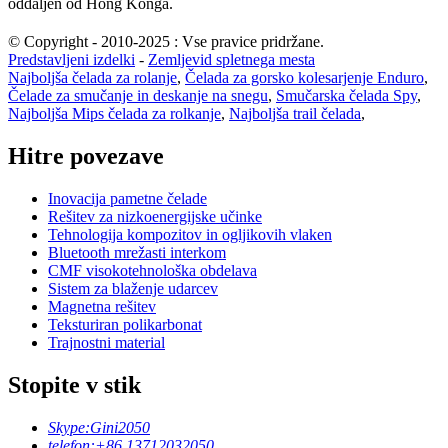
oddaljen od Hong Konga.
© Copyright - 2010-2025 : Vse pravice pridržane.
Predstavljeni izdelki
-
Zemljevid spletnega mesta
Najboljša čelada za rolanje
,
Čelada za gorsko kolesarjenje Enduro
,
Čelade za smučanje in deskanje na snegu
,
Smučarska čelada Spy
,
Najboljša Mips čelada za rolkanje
,
Najboljša trail čelada
,
Hitre povezave
Inovacija pametne čelade
Rešitev za nizkoenergijske učinke
Tehnologija kompozitov in ogljikovih vlaken
Bluetooth mrežasti interkom
CMF visokotehnološka obdelava
Sistem za blaženje udarcev
Magnetna rešitev
Teksturiran polikarbonat
Trajnostni material
Stopite v stik
Skype:
Gini2050
telefon:
+86 13712032050