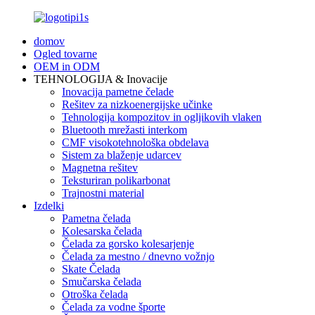
domov
Ogled tovarne
OEM in ODM
TEHNOLOGIJA & Inovacije
Inovacija pametne čelade
Rešitev za nizkoenergijske učinke
Tehnologija kompozitov in ogljikovih vlaken
Bluetooth mrežasti interkom
CMF visokotehnološka obdelava
Sistem za blaženje udarcev
Magnetna rešitev
Teksturiran polikarbonat
Trajnostni material
Izdelki
Pametna čelada
Kolesarska čelada
Čelada za gorsko kolesarjenje
Čelada za mestno / dnevno vožnjo
Skate Čelada
Smučarska čelada
Otroška čelada
Čelada za vodne športe