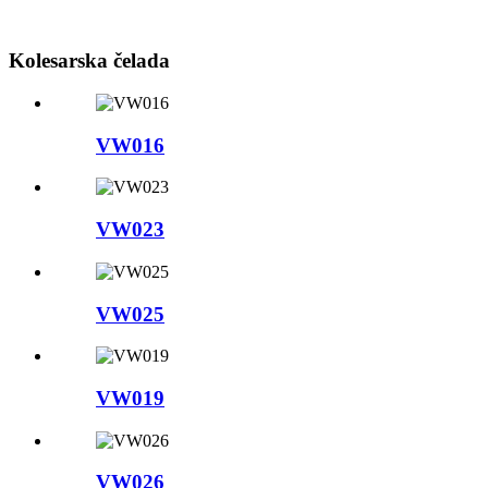
Kolesarska čelada
VW016
VW023
VW025
VW019
VW026