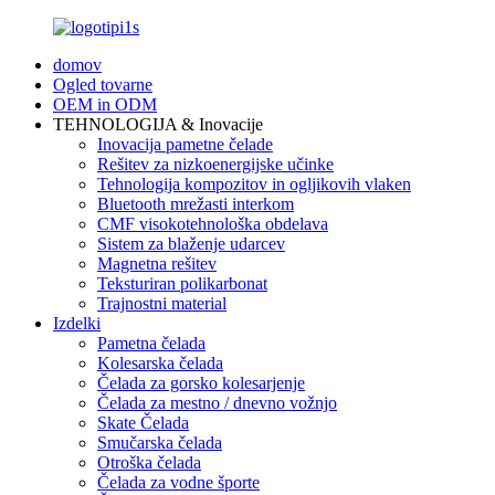
domov
Ogled tovarne
OEM in ODM
TEHNOLOGIJA & Inovacije
Inovacija pametne čelade
Rešitev za nizkoenergijske učinke
Tehnologija kompozitov in ogljikovih vlaken
Bluetooth mrežasti interkom
CMF visokotehnološka obdelava
Sistem za blaženje udarcev
Magnetna rešitev
Teksturiran polikarbonat
Trajnostni material
Izdelki
Pametna čelada
Kolesarska čelada
Čelada za gorsko kolesarjenje
Čelada za mestno / dnevno vožnjo
Skate Čelada
Smučarska čelada
Otroška čelada
Čelada za vodne športe