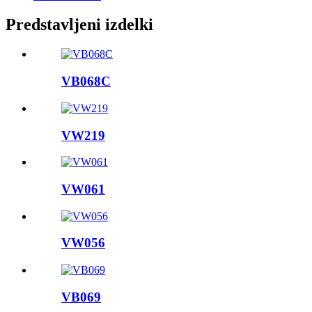
Predstavljeni izdelki
VB068C
VW219
VW061
VW056
VB069