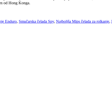
ljen od Hong Konga.
enje Enduro
,
Smučarska čelada Spy
,
Najboljša Mips čelada za rolkanje
,