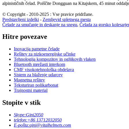
alpinističnih čelad. Poiščite Dongguan na Kitajskem, 45 minut odda
© Copyright - 2010-2025 : Vse pravice pridržane.
Predstavljeni izdelki
-
Zemljevid spletnega mesta
Čelade za smučanje in deskanje na snegu
,
Čelada za gorsko kolesarj
Hitre povezave
Inovacija pametne čelade
Rešitev za nizkoenergijske učinke
Tehnologija kompozitov in ogljikovih vlaken
Bluetooth mrežasti interkom
CMF visokotehnološka obdelava
Sistem za blaženje udarcev
Magnetna rešitev
Teksturiran polikarbonat
Trajnostni material
Stopite v stik
Skype:
Gini2050
telefon:
+86 13712032050
E-pošta:
gini@vitalhelmets.com