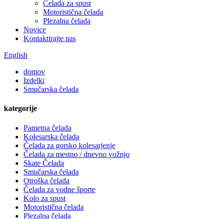
Čelada za spust
Motoristična čelada
Plezalna čelada
Novice
Kontaktirajte nas
English
domov
Izdelki
Smučarska čelada
kategorije
Pametna čelada
Kolesarska čelada
Čelada za gorsko kolesarjenje
Čelada za mestno / dnevno vožnjo
Skate Čelada
Smučarska čelada
Otroška čelada
Čelada za vodne športe
Kolo za spust
Motoristična čelada
Plezalna čelada