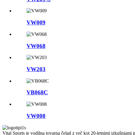
VW009
VW068
VW203
VB068C
VW008
Vital Sports je vodilna tovarna čelad z več kot 20-letnimi izkušnjami 