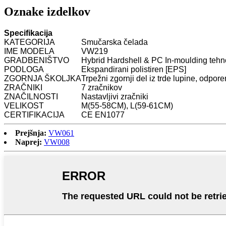
Oznake izdelkov
Specifikacija
KATEGORIJA
Smučarska čelada
IME MODELA
VW219
GRADBENIŠTVO
Hybrid Hardshell & PC In-moulding tehn
PODLOGA
Ekspandirani polistiren [EPS]
ZGORNJA ŠKOLJKA
Trpežni zgornji del iz trde lupine, odpor
ZRAČNIKI
7 zračnikov
ZNAČILNOSTI
Nastavljivi zračniki
VELIKOST
M(55-58CM), L(59-61CM)
CERTIFIKACIJA
CE EN1077
Prejšnja:
VW061
Naprej:
VW008