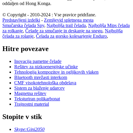
oddaljen od Hong Konga.
© Copyright - 2010-2024 : Vse pravice pridržane.
Predstavljeni izdelki
-
Zemljevid spletnega mesta
Smučarska čelada Spy
,
Najboljša trail čelada
,
Najboljša Mips čelada
za rolkanje
,
Čelade za smučanje in deskanje na snegu
,
Najboljša
čelada za rolanje
,
Čelada za gorsko kolesarjenje Enduro
,
Hitre povezave
Inovacija pametne čelade
Rešitev za nizkoenergijske učinke
Tehnologija kompozitov in ogljikovih vlaken
Bluetooth mrežasti interkom
CMF visokotehnološka obdelava
Sistem za blaženje udarcev
Magnetna rešitev
Teksturiran polikarbonat
Trajnostni material
Stopite v stik
Skype:
Gini2050