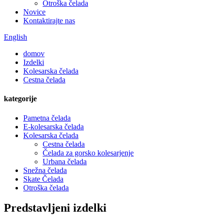
Otroška čelada
Novice
Kontaktirajte nas
English
domov
Izdelki
Kolesarska čelada
Cestna čelada
kategorije
Pametna čelada
E-kolesarska čelada
Kolesarska čelada
Cestna čelada
Čelada za gorsko kolesarjenje
Urbana čelada
Snežna čelada
Skate Čelada
Otroška čelada
Predstavljeni izdelki