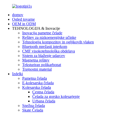
domov
Ogled tovarne
OEM in ODM
TEHNOLOGIJA & Inovacije
Inovacija pametne čelade
Rešitev za nizkoenergijske učinke
Tehnologija kompozitov in ogljikovih vlaken
Bluetooth mrežasti interkom
CMF visokotehnološka obdelava
Sistem za blaženje udarcev
Magnetna rešitev
Teksturiran polikarbonat
Trajnostni material
Izdelki
Pametna čelada
E-kolesarska čelada
Kolesarska čelada
Cestna čelada
Čelada za gorsko kolesarjenje
Urbana čelada
Snežna čelada
Skate Čelada