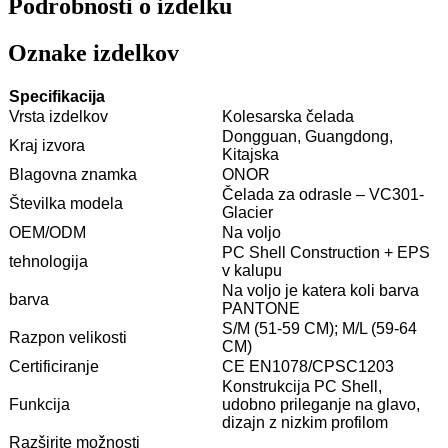
Podrobnosti o izdelku
Oznake izdelkov
Specifikacija
Vrsta izdelkov
Kolesarska čelada
Dongguan, Guangdong,
Kraj izvora
Kitajska
Blagovna znamka
ONOR
Čelada za odrasle – VC301-
Številka modela
Glacier
OEM/ODM
Na voljo
PC Shell Construction + EPS
tehnologija
v kalupu
Na voljo je katera koli barva
barva
PANTONE
S/M (51-59 CM); M/L (59-64
Razpon velikosti
CM)
Certificiranje
CE EN1078/CPSC1203
Konstrukcija PC Shell,
Funkcija
udobno prileganje na glavo,
dizajn z nizkim profilom
Razširite možnosti