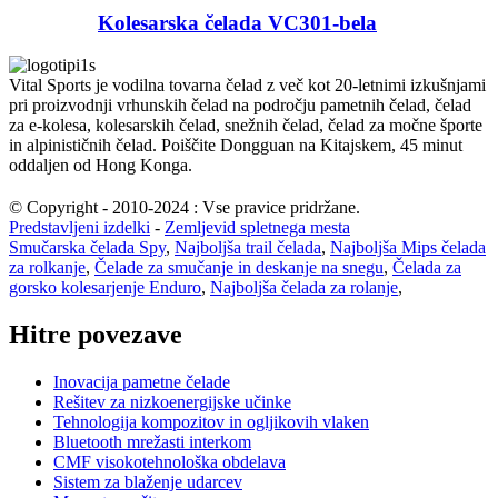
Kolesarska čelada VC301-bela
Vital Sports je vodilna tovarna čelad z več kot 20-letnimi izkušnjami
pri proizvodnji vrhunskih čelad na področju pametnih čelad, čelad
za e-kolesa, kolesarskih čelad, snežnih čelad, čelad za močne športe
in alpinističnih čelad. Poiščite Dongguan na Kitajskem, 45 minut
oddaljen od Hong Konga.
© Copyright - 2010-2024 : Vse pravice pridržane.
Predstavljeni izdelki
-
Zemljevid spletnega mesta
Smučarska čelada Spy
,
Najboljša trail čelada
,
Najboljša Mips čelada
za rolkanje
,
Čelade za smučanje in deskanje na snegu
,
Čelada za
gorsko kolesarjenje Enduro
,
Najboljša čelada za rolanje
,
Hitre povezave
Inovacija pametne čelade
Rešitev za nizkoenergijske učinke
Tehnologija kompozitov in ogljikovih vlaken
Bluetooth mrežasti interkom
CMF visokotehnološka obdelava
Sistem za blaženje udarcev