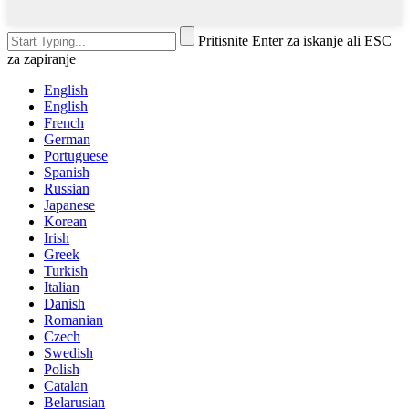
Pritisnite Enter za iskanje ali ESC
za zapiranje
English
English
French
German
Portuguese
Spanish
Russian
Japanese
Korean
Irish
Greek
Turkish
Italian
Danish
Romanian
Czech
Swedish
Polish
Catalan
Belarusian