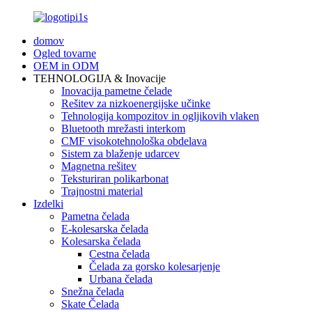
domov
Ogled tovarne
OEM in ODM
TEHNOLOGIJA & Inovacije
Inovacija pametne čelade
Rešitev za nizkoenergijske učinke
Tehnologija kompozitov in ogljikovih vlaken
Bluetooth mrežasti interkom
CMF visokotehnološka obdelava
Sistem za blaženje udarcev
Magnetna rešitev
Teksturiran polikarbonat
Trajnostni material
Izdelki
Pametna čelada
E-kolesarska čelada
Kolesarska čelada
Cestna čelada
Čelada za gorsko kolesarjenje
Urbana čelada
Snežna čelada
Skate Čelada