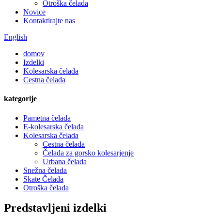
Otroška čelada
Novice
Kontaktirajte nas
English
domov
Izdelki
Kolesarska čelada
Cestna čelada
kategorije
Pametna čelada
E-kolesarska čelada
Kolesarska čelada
Cestna čelada
Čelada za gorsko kolesarjenje
Urbana čelada
Snežna čelada
Skate Čelada
Otroška čelada
Predstavljeni izdelki