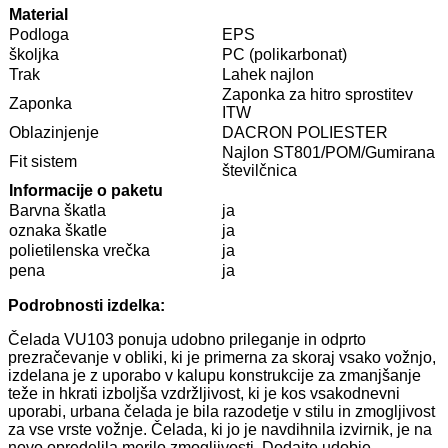
Material
Podloga
EPS
školjka
PC (polikarbonat)
Trak
Lahek najlon
Zaponka za hitro sprostitev
Zaponka
ITW
Oblazinjenje
DACRON POLIESTER
Najlon ST801/POM/Gumirana
Fit sistem
številčnica
Informacije o paketu
Barvna škatla
ja
oznaka škatle
ja
polietilenska vrečka
ja
pena
ja
Podrobnosti izdelka:
Čelada VU103 ponuja udobno prileganje in odprto
prezračevanje v obliki, ki je primerna za skoraj vsako vožnjo,
izdelana je z uporabo v kalupu konstrukcije za zmanjšanje
teže in hkrati izboljša vzdržljivost, ki je kos vsakodnevni
uporabi, urbana čelada je bila razodetje v stilu in zmogljivost
za vse vrste vožnje. Čelada, ki jo je navdihnila izvirnik, je na
novo opredelila merilo zmogljivosti. Dodajte udobje,