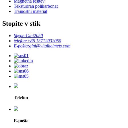
Magnetna rešitev
Teksturiran polikarbonat
Trajnostni material
Stopite v stik
Skype:
Gini2050
telefon:
+86 13712032050
E-pošta:
gini@vitalhelmets.com
Telefon
E-pošta