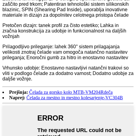
zaščito pred trkom; Patentiran tehnološki sistem silikonskih
blazinic, SPIN (Shearing Pad Inside), uporablja inovativne
materiale in dizajn za dopolnitev celotnega pristopa čelade
Pretočen dizajn: tanek profil za čisto estetiko; Lahka in
zračna konstrukcija za udobje in funkcionalnost na daljših
vožnjah
Prilagodljivo prileganje: lahek 360° sistem prilagajanja
velikosti znotraj čelade vam omogoča natančno nastavitev
prileganja; Enoročni gumb za hitro in enostavno nastavitev
Vrhunsko udobje: Enostavno nastavljivi natančni trakovi so
vliti v podlogo čelade za dodatno varnost; Dodatno udobje za
daljše vožnje.
Prejšnja:
Čelada za gorsko kolo MTB-VM204Rdeča
Naprej:
Čelada za mestno in mestno kolesarjenje-VC304B