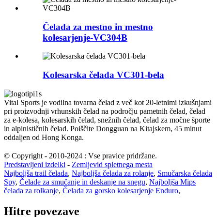
Čelada za mestno in mestno
kolesarjenje-VC304B
Kolesarska čelada VC301-bela
Vital Sports je vodilna tovarna čelad z več kot 20-letnimi izkušnjami
pri proizvodnji vrhunskih čelad na področju pametnih čelad, čelad
za e-kolesa, kolesarskih čelad, snežnih čelad, čelad za močne športe
in alpinističnih čelad. Poiščite Dongguan na Kitajskem, 45 minut
oddaljen od Hong Konga.
© Copyright - 2010-2024 : Vse pravice pridržane.
Predstavljeni izdelki
-
Zemljevid spletnega mesta
Najboljša trail čelada
,
Najboljša čelada za rolanje
,
Smučarska čelada
Spy
,
Čelade za smučanje in deskanje na snegu
,
Najboljša Mips
čelada za rolkanje
,
Čelada za gorsko kolesarjenje Enduro
,
Hitre povezave