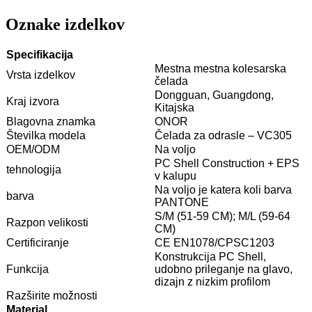
Oznake izdelkov
Specifikacija
Mestna mestna kolesarska
Vrsta izdelkov
čelada
Dongguan, Guangdong,
Kraj izvora
Kitajska
Blagovna znamka
ONOR
Številka modela
Čelada za odrasle – VC305
OEM/ODM
Na voljo
PC Shell Construction + EPS
tehnologija
v kalupu
Na voljo je katera koli barva
barva
PANTONE
S/M (51-59 CM); M/L (59-64
Razpon velikosti
CM)
Certificiranje
CE EN1078/CPSC1203
Konstrukcija PC Shell,
Funkcija
udobno prileganje na glavo,
dizajn z nizkim profilom
Razširite možnosti
Material