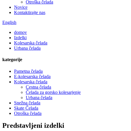
Otroška čelada
Novice
Kontaktirajte nas
English
domov
Izdelki
Kolesarska čelada
Urbana čelada
kategorije
Pametna čelada
E-kolesarska čelada
Kolesarska čelada
Cestna čelada
Čelada za gorsko kolesarjenje
Urbana čelada
Snežna čelada
Skate Čelada
Otroška čelada
Predstavljeni izdelki