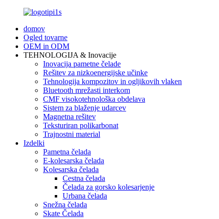
domov
Ogled tovarne
OEM in ODM
TEHNOLOGIJA & Inovacije
Inovacija pametne čelade
Rešitev za nizkoenergijske učinke
Tehnologija kompozitov in ogljikovih vlaken
Bluetooth mrežasti interkom
CMF visokotehnološka obdelava
Sistem za blaženje udarcev
Magnetna rešitev
Teksturiran polikarbonat
Trajnostni material
Izdelki
Pametna čelada
E-kolesarska čelada
Kolesarska čelada
Cestna čelada
Čelada za gorsko kolesarjenje
Urbana čelada
Snežna čelada
Skate Čelada