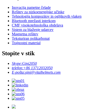
Inovacija pametne čelade
Rešitev za nizkoenergijske učinke
Tehnologija kompozitov in ogljikovih vlaken
Bluetooth mrežasti interkom
CMF visokotehnološka obdelava
Sistem za blaženje udarcev
Magnetna rešitev
Teksturiran polikarbonat
Trajnostni material
Stopite v stik
Skype:
Gini2050
telefon:
+86 13712032050
E-pošta:
gini@vitalhelmets.com