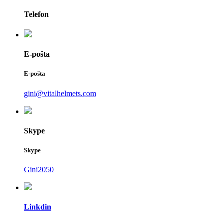
Telefon
E-pošta
E-pošta
gini@vitalhelmets.com
Skype
Skype
Gini2050
Linkdin