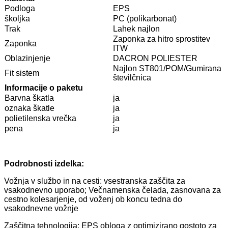
Podloga
EPS
školjka
PC (polikarbonat)
Trak
Lahek najlon
Zaponka za hitro sprostitev
Zaponka
ITW
Oblazinjenje
DACRON POLIESTER
Najlon ST801/POM/Gumirana
Fit sistem
številčnica
Informacije o paketu
Barvna škatla
ja
oznaka škatle
ja
polietilenska vrečka
ja
pena
ja
Podrobnosti izdelka:
Vožnja v službo in na cesti: vsestranska zaščita za
vsakodnevno uporabo; Večnamenska čelada, zasnovana za
cestno kolesarjenje, od voženj ob koncu tedna do
vsakodnevne vožnje
Zaščitna tehnologija: EPS obloga z optimizirano gostoto za