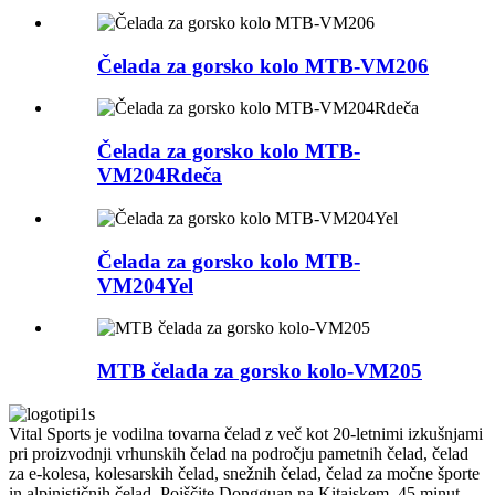
Čelada za gorsko kolo MTB-VM206
Čelada za gorsko kolo MTB-
VM204Rdeča
Čelada za gorsko kolo MTB-
VM204Yel
MTB čelada za gorsko kolo-VM205
Vital Sports je vodilna tovarna čelad z več kot 20-letnimi izkušnjami
pri proizvodnji vrhunskih čelad na področju pametnih čelad, čelad
za e-kolesa, kolesarskih čelad, snežnih čelad, čelad za močne športe
in alpinističnih čelad. Poiščite Dongguan na Kitajskem, 45 minut