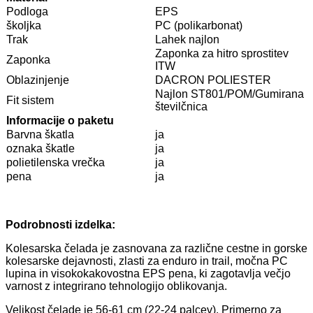
Podloga
EPS
školjka
PC (polikarbonat)
Trak
Lahek najlon
Zaponka za hitro sprostitev
Zaponka
ITW
Oblazinjenje
DACRON POLIESTER
Najlon ST801/POM/Gumirana
Fit sistem
številčnica
Informacije o paketu
Barvna škatla
ja
oznaka škatle
ja
polietilenska vrečka
ja
pena
ja
Podrobnosti izdelka:
Kolesarska čelada je zasnovana za različne cestne in gorske
kolesarske dejavnosti, zlasti za enduro in trail, močna PC
lupina in visokokakovostna EPS pena, ki zagotavlja večjo
varnost z integrirano tehnologijo oblikovanja.
Velikost čelade je 56-61 cm (22-24 palcev). Primerno za