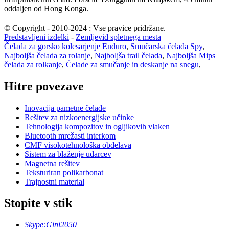
oddaljen od Hong Konga.
© Copyright - 2010-2024 : Vse pravice pridržane.
Predstavljeni izdelki
-
Zemljevid spletnega mesta
Čelada za gorsko kolesarjenje Enduro
,
Smučarska čelada Spy
,
Najboljša čelada za rolanje
,
Najboljša trail čelada
,
Najboljša Mips
čelada za rolkanje
,
Čelade za smučanje in deskanje na snegu
,
Hitre povezave
Inovacija pametne čelade
Rešitev za nizkoenergijske učinke
Tehnologija kompozitov in ogljikovih vlaken
Bluetooth mrežasti interkom
CMF visokotehnološka obdelava
Sistem za blaženje udarcev
Magnetna rešitev
Teksturiran polikarbonat
Trajnostni material
Stopite v stik
Skype:
Gini2050