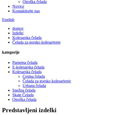
Otroška čelada
Novice
Kontaktirajte nas
English
domov
Izdelki
Kolesarska čelada
Čelada za gorsko kolesarjenje
kategorije
Pametna čelada
E-kolesarska čelada
Kolesarska čelada
Cestna čelada
Čelada za gorsko kolesarjenje
Urbana čelada
Snežna čelada
Skate Čelada
Otroška čelada
Predstavljeni izdelki