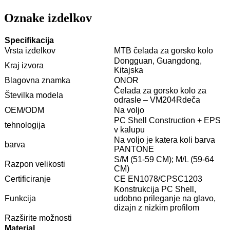
Oznake izdelkov
Specifikacija
Vrsta izdelkov
MTB čelada za gorsko kolo
Dongguan, Guangdong,
Kraj izvora
Kitajska
Blagovna znamka
ONOR
Čelada za gorsko kolo za
Številka modela
odrasle – VM204Rdeča
OEM/ODM
Na voljo
PC Shell Construction + EPS
tehnologija
v kalupu
Na voljo je katera koli barva
barva
PANTONE
S/M (51-59 CM); M/L (59-64
Razpon velikosti
CM)
Certificiranje
CE EN1078/CPSC1203
Konstrukcija PC Shell,
Funkcija
udobno prileganje na glavo,
dizajn z nizkim profilom
Razširite možnosti
Material