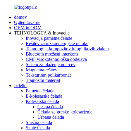
domov
Ogled tovarne
OEM in ODM
TEHNOLOGIJA & Inovacije
Inovacija pametne čelade
Rešitev za nizkoenergijske učinke
Tehnologija kompozitov in ogljikovih vlaken
Bluetooth mrežasti interkom
CMF visokotehnološka obdelava
Sistem za blaženje udarcev
Magnetna rešitev
Teksturiran polikarbonat
Trajnostni material
Izdelki
Pametna čelada
E-kolesarska čelada
Kolesarska čelada
Cestna čelada
Čelada za gorsko kolesarjenje
Urbana čelada
Snežna čelada
Skate Čelada