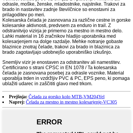
odrasle, moške, ženske, mladostnike, najstnike. Trakovi za
brado in nastavitev zadnje številčnice so enostavni za
prilagoditev po meri.
Kolesarska čelada je zasnovana za različne cestne in gorske
kolesarske aktivnosti, predvsem za enduro in trail. Z
odstranitvijo vizirja je primerno za mestno in mestno delo.
Lahki material in 16 zračnikov hladijo uporabnika med
kolesarjenjem na dolge razdalje. Mehke notranje gobaste
blazinice znotraj čelade, trakovi za brado in blazinica za
brado zagotavljajo udobnejšo uporabniško izkušnjo.
Snemljiv vizir je enostaven za odstranitev ali namestitev.
Certificirano s strani CPSC in EN 1078 / Ta kolesarska
čelada je zasnovana posebej za odrasle voznike. Material
uporablja trden in vzdržljiv PVC & PC, EPS peno, ki pomaga
ublažiti udarec in zaščititi glavo med trkom.
Prejšnja:
Čelada za gorsko kolo MTB-VM204Yel
Naprej:
Čelada za mestno in mestno kolesarjenje-VC305