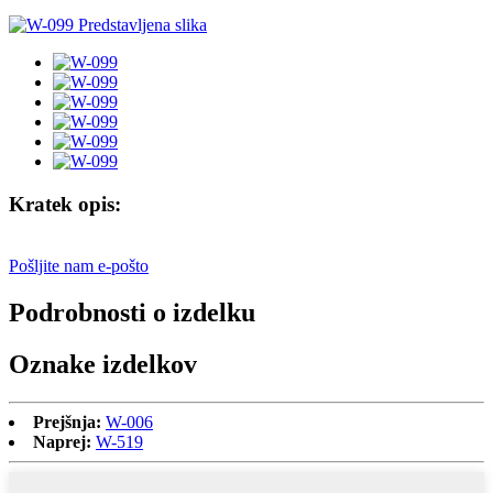
Kratek opis:
Pošljite nam e-pošto
Podrobnosti o izdelku
Oznake izdelkov
Prejšnja:
W-006
Naprej:
W-519