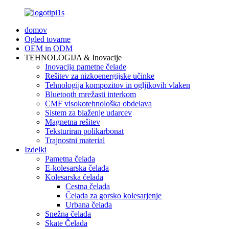
domov
Ogled tovarne
OEM in ODM
TEHNOLOGIJA & Inovacije
Inovacija pametne čelade
Rešitev za nizkoenergijske učinke
Tehnologija kompozitov in ogljikovih vlaken
Bluetooth mrežasti interkom
CMF visokotehnološka obdelava
Sistem za blaženje udarcev
Magnetna rešitev
Teksturiran polikarbonat
Trajnostni material
Izdelki
Pametna čelada
E-kolesarska čelada
Kolesarska čelada
Cestna čelada
Čelada za gorsko kolesarjenje
Urbana čelada
Snežna čelada
Skate Čelada