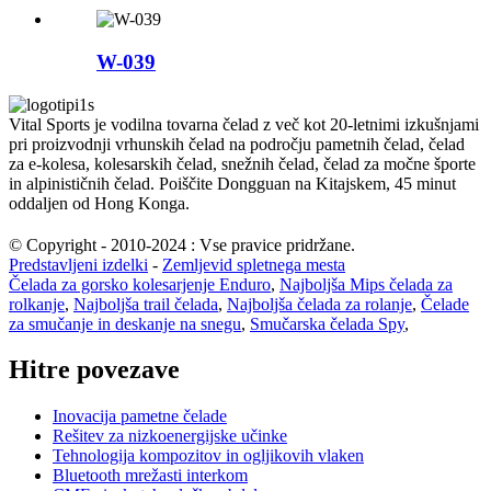
W-039
Vital Sports je vodilna tovarna čelad z več kot 20-letnimi izkušnjami
pri proizvodnji vrhunskih čelad na področju pametnih čelad, čelad
za e-kolesa, kolesarskih čelad, snežnih čelad, čelad za močne športe
in alpinističnih čelad. Poiščite Dongguan na Kitajskem, 45 minut
oddaljen od Hong Konga.
© Copyright - 2010-2024 : Vse pravice pridržane.
Predstavljeni izdelki
-
Zemljevid spletnega mesta
Čelada za gorsko kolesarjenje Enduro
,
Najboljša Mips čelada za
rolkanje
,
Najboljša trail čelada
,
Najboljša čelada za rolanje
,
Čelade
za smučanje in deskanje na snegu
,
Smučarska čelada Spy
,
Hitre povezave
Inovacija pametne čelade
Rešitev za nizkoenergijske učinke
Tehnologija kompozitov in ogljikovih vlaken
Bluetooth mrežasti interkom