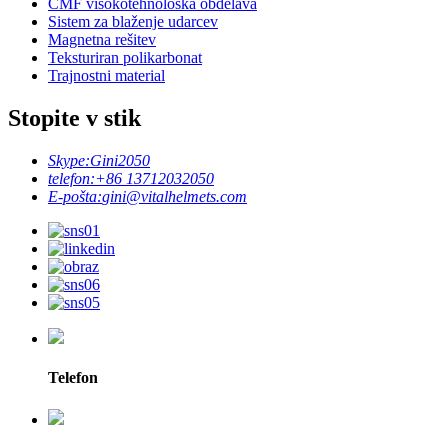
CMF visokotehnološka obdelava
Sistem za blaženje udarcev
Magnetna rešitev
Teksturiran polikarbonat
Trajnostni material
Stopite v stik
Skype:
Gini2050
telefon:
+86 13712032050
E-pošta:
gini@vitalhelmets.com
Telefon